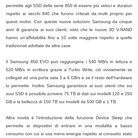
permette agli SSD della serie 850 di essere più veloci e duraturi
American Horror Story: Apocalypse, nuovo poster uffici
rispetto ai vecchi 840 che furono criticati da molti proprio per
questi motivi. Con queste nuove soluzioni Samsung da cinque
Logan: arriva l'attesissimo nuovo trailer in italiano!
anni di garanzia ai suoi clienti, visto che le nuove 3D V-NAND
Recensione: Ritorno al Futuro - Storie mai narrate e lin
hanno un'affidabilità fino a 10 volte maggiore rispetto a quelle
tradizionali adottate da altre case.
Segreti e curiosità delle serie TV #5 Breaking Bad
Il Samsung 850 EVO può raggiungere i 540 MB/s in lettura e
Ufficiale: Netflix alza i prezzi anche in Italia
520 MB/s in scrittura grazie a Turbo Write, ciò ovviamente se
collegati ad una porta sata 3 a 6 GB/s e se il resto dell'hardware
lo permette. Inoltre
Samsung garantisce ai suoi utenti che sui
suoi SSD è possibile scrivere 75 TB di dati sui modelli 120 e 250
GB e la bellezza di 150 TB sui modelli da 500 GB e 1 TB.
Altra novità è l'introduzione della funzione Device Sleep che
permette ai dispositivi di entrare in una modalità a basso
consumo con cui si usa meno energia rispetto al consueto stato