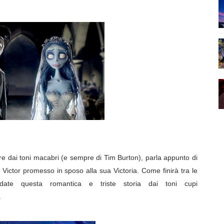
alypse, nuovo poster ufficiale per la serie TV
uovo trailer in italiano!
ro - Storie mai narrate e linee temporali alternative
erie TV #5 Breaking Bad
i anche in Italia
e dai toni macabri (e sempre di Tim Burton), parla appunto di
Victor promesso in sposo alla sua Victoria. Come finirà tra le
ate questa romantica e triste storia dai toni cupi
.