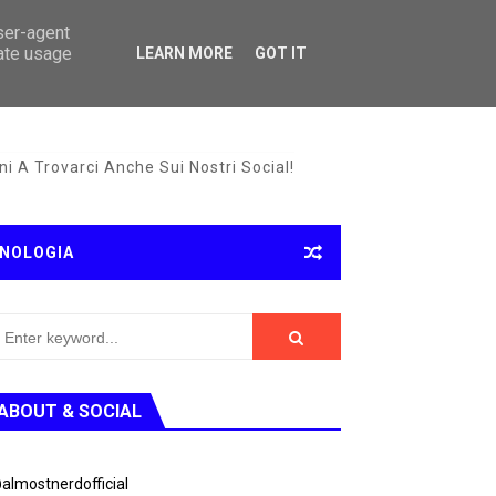
user-agent
rate usage
LEARN MORE
GOT IT
i A Trovarci Anche Sui Nostri Social!
NOLOGIA
ABOUT & SOCIAL
almostnerdofficial