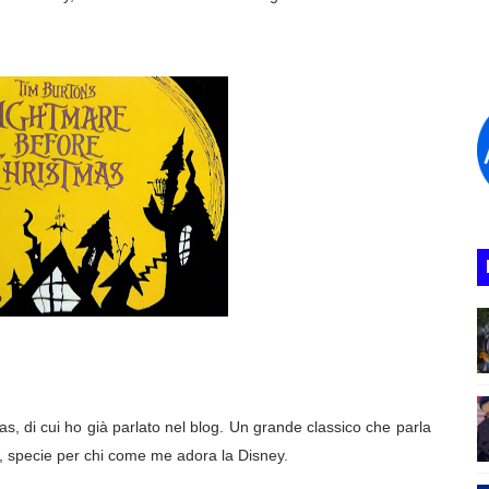
iziative UCI Cinemas
ge Is The New Black
eless
ata del gioco e i Gigabyte occupati
rld" annunciata la seconda stagione
nema a natale 2020
ILER, TRAMA E PERSONAGGI
S SUL LIVE-ACTION
DDIO CON LA DODICESIMA STAGIONE
mas, di cui ho già parlato nel blog. Un grande classico che parla
o, specie per chi come me adora la Disney.
 Le storie di una vita incredibile