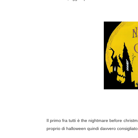
Gli incredibili 2: tutte le in
Tutte le curiosità su Oran
Emmy Rossum lascia Sham
Spider-Man, ufficiale la dur
"The End of the F***ing Wo
"Sherlock Holmes 3" nei ci
STREGHE "CHARMED": TRA
LILLI E IL VAGABONDO NEW
THE BIG BANG THEORY L'A
Il primo fra tutti è the nightmare before christ
proprio di halloween quindi davvero consigliat
Angolo cinema #33 Big Fish -