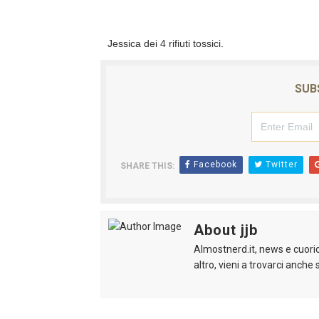
Jessica dei 4 rifiuti tossici.
SUB
Facebook
Twitter
SHARE THIS:
About jjb
Almostnerd.it, news e cuorio
altro, vieni a trovarci anche s