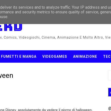
da Netflix
eliver its services and to analyze traffic. Your IP address and 
ormance and security metrics to ensure quality of service, gene
buse.
ERD
gli contano!
v, Comics, Videogiochi, Cinema, Animazione E Molto Altro, Vien
cella anche Luke Cage
 settima stagione sarà l'ultima!
FUMETTI E MANGA
VIDEOGAMES
ANIMAZIONE
TEC
gione di Iron Fist
 lo spazio richiesto per la prima installazione
oween
ossibilità di cambiare nickname
 chiusura
ixar che non conoscevi!
@
zione Disney, assolutamente da vedere il giorno di halloween.