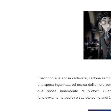
American Horror Story: Apoc
Logan: arriva l'attesissimo n
Recensione: Ritorno al Futu
Segreti e curiosità delle s
Ufficiale: Netflix alza i prezz
Il secondo è la sposa cadavere, cartone sempr
una sposa ingannata ed uccisa dall'amore per 
due spose innamorate di Victor? Guard
(che ovviamente adoro) e saprete come andrà