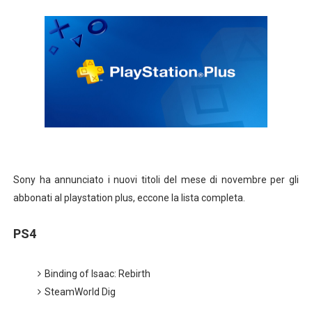
Gli incredibili 2: tutte le iniziative UCI Cinemas
Tutte le curiosità su Orange Is The New Black
Emmy Rossum lascia Shameless
Spider-Man, ufficiale la durata del gioco e i Gigabyte oc
"The End of the F***ing World" annunciata la seconda s
"Sherlock Holmes 3" nei cinema a natale 2020
Sony ha annunciato i nuovi titoli del mese di novembre per gli
abbonati al playstation plus, eccone la lista completa.
STREGHE "CHARMED": TRAILER, TRAMA E PERSONAGGI
PS4
LILLI E IL VAGABONDO NEWS SUL LIVE-ACTION
THE BIG BANG THEORY L'ADDIO CON LA DODICESIMA 
Binding of Isaac: Rebirth
SteamWorld Dig
Angolo cinema #33 Big Fish - Le storie di una vita incred