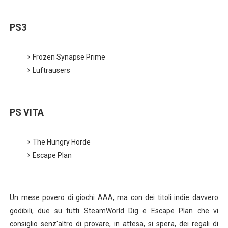
American Horror Story: Apocalypse, nuovo poster uffici
PS3
Logan: arriva l'attesissimo nuovo trailer in italiano!
Frozen Synapse Prime
Recensione: Ritorno al Futuro - Storie mai narrate e lin
Luftrausers
Segreti e curiosità delle serie TV #5 Breaking Bad
Ufficiale: Netflix alza i prezzi anche in Italia
PS VITA
The Hungry Horde
Escape Plan
Un mese povero di giochi AAA, ma con dei titoli indie davvero
godibili, due su tutti SteamWorld Dig e Escape Plan che vi
consiglio senz'altro di provare, in attesa, si spera, dei regali di