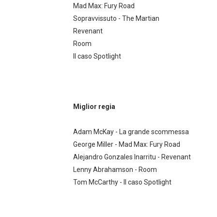
Mad Max: Fury Road
American Horror Story: Apoc
Sopravvissuto - The Martian
Revenant
Logan: arriva l'attesissimo n
Room
Recensione: Ritorno al Futu
Il caso Spotlight
Segreti e curiosità delle s
Ufficiale: Netflix alza i prezz
Miglior regia
Adam McKay - La grande scommessa
George Miller - Mad Max: Fury Road
Alejandro Gonzales Inarritu - Revenant
Lenny Abrahamson - Room
Tom McCarthy - Il caso Spotlight