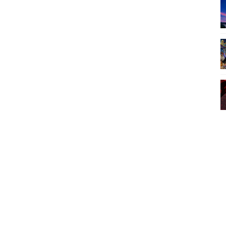
alypse, nuovo poster ufficiale per la serie TV
uovo trailer in italiano!
ro - Storie mai narrate e linee temporali alternative
erie TV #5 Breaking Bad
i anche in Italia