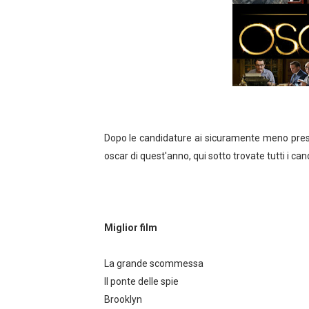
Gli incredibili 2: tutte le in
Tutte le curiosità su Oran
Emmy Rossum lascia Sham
Spider-Man, ufficiale la dur
Dopo le candidature ai sicuramente meno pres
"The End of the F***ing Wo
oscar di quest'anno, qui sotto trovate tutti i ca
"Sherlock Holmes 3" nei ci
STREGHE "CHARMED": TRA
Miglior film
LILLI E IL VAGABONDO NEW
La grande scommessa
THE BIG BANG THEORY L'A
Il ponte delle spie
Angolo cinema #33 Big Fish -
Brooklyn