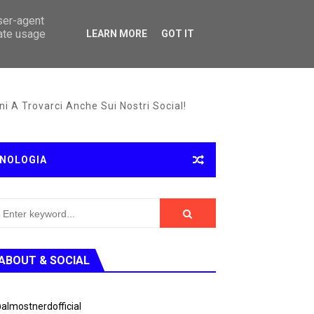
user-agent
rate usage
LEARN MORE
GOT IT
i A Trovarci Anche Sui Nostri Social!
NOLOGIA
ABOUT & SOCIAL
almostnerdofficial