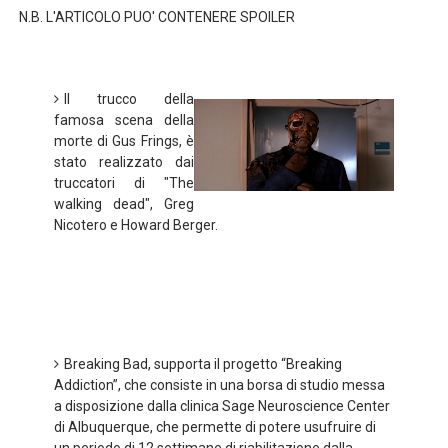
N.B. L'ARTICOLO PUO' CONTENERE SPOILER
American Horror Story: Apocalypse, nuovo poster uffici
Logan: arriva l'attesissimo nuovo trailer in italiano!
Il trucco della
Recensione: Ritorno al Futuro - Storie mai narrate e lin
famosa scena della
morte di Gus Frings, è
Segreti e curiosità delle serie TV #5 Breaking Bad
stato realizzato dai
truccatori di "The
Ufficiale: Netflix alza i prezzi anche in Italia
walking dead", Greg
Nicotero e Howard Berger.
Anche Daredevil cancellata da Netflix
Breaking Bad, supporta il progetto “Breaking
Addiction”, che consiste in una borsa di studio messa
a disposizione dalla clinica Sage Neuroscience Center
di Albuquerque, che permette di potere usufruire di