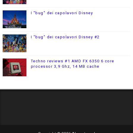
I "bug" dei capolavori Disney
I "bug" dei capolavori Disney #2
Techno reviews #1 AMD FX 6350 6 core
processor 3,9 Ghz, 14 MB cache