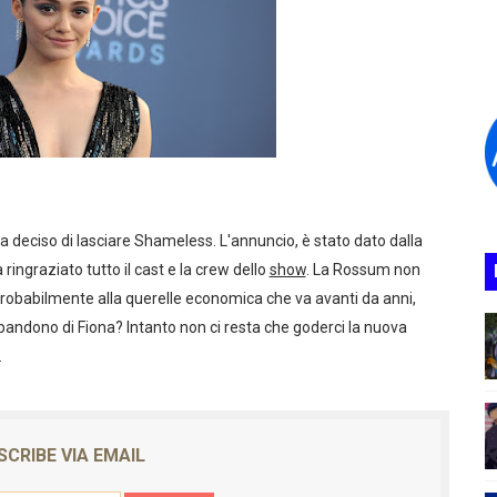
iziative UCI Cinemas
ge Is The New Black
eless
ata del gioco e i Gigabyte occupati
rld" annunciata la seconda stagione
eciso di lasciare Shameless. L'annuncio, è stato dato dalla
ingraziato tutto il cast e la crew dello
show
. La Rossum non
nema a natale 2020
probabilmente alla querelle economica che va avanti da anni,
ILER, TRAMA E PERSONAGGI
bbandono di Fiona? Intanto non ci resta che goderci la nuova
.
S SUL LIVE-ACTION
DDIO CON LA DODICESIMA STAGIONE
SCRIBE VIA EMAIL
 Le storie di una vita incredibile