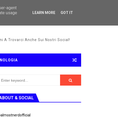
user-agent
rate usage
LEARN MORE
GOT IT
i A Trovarci Anche Sui Nostri Social!
NOLOGIA
ABOUT & SOCIAL
almostnerdofficial