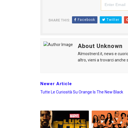
American Horror Story: Apoc
Logan: arriva l'attesissimo n
Facebook
Twitter
SHARE THIS:
Recensione: Ritorno al Futu
About Unknown
Segreti e curiosità delle s
Almostnerd.it, news e cuorio
Ufficiale: Netflix alza i prezz
altro, vieni a trovarci anche s
Newer Article
Tutte Le Curiosità Su Orange Is The New Black