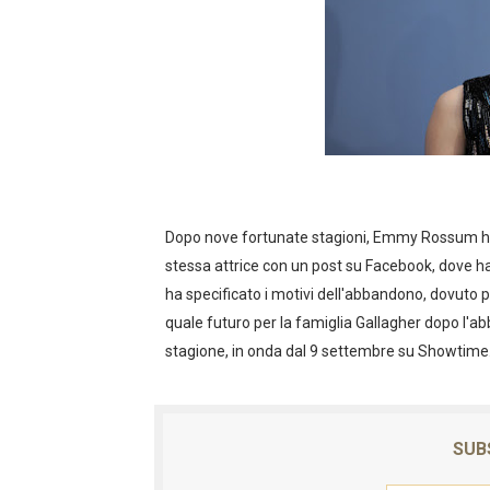
Gli incredibili 2: tutte le in
Tutte le curiosità su Oran
Emmy Rossum lascia Sham
Spider-Man, ufficiale la dur
"The End of the F***ing Wo
Dopo nove fortunate stagioni, Emmy Rossum ha d
stessa attrice con un post su Facebook, dove ha r
"Sherlock Holmes 3" nei ci
ha specificato i motivi dell'abbandono, dovuto 
STREGHE "CHARMED": TRA
quale futuro per la famiglia Gallagher dopo l'a
stagione, in onda dal 9 settembre su Showtime
LILLI E IL VAGABONDO NEW
THE BIG BANG THEORY L'A
SUB
Angolo cinema #33 Big Fish -