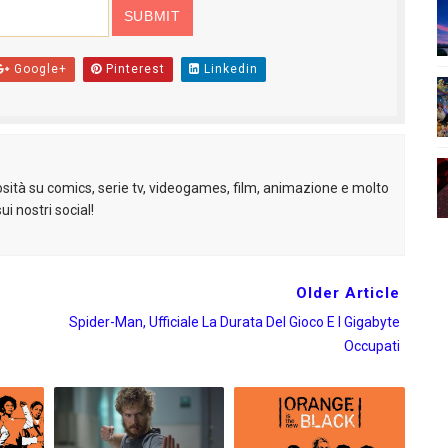
alypse, nuovo poster ufficiale per la serie TV
uovo trailer in italiano!
Google+
Pinterest
Linkedin
ro - Storie mai narrate e linee temporali alternative
erie TV #5 Breaking Bad
sità su comics, serie tv, videogames, film, animazione e molto
i anche in Italia
ui nostri social!
Older Article
Spider-Man, Ufficiale La Durata Del Gioco E I Gigabyte
Occupati