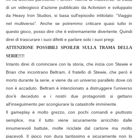
di un videogioco d'azione pubblicato da Activision e sviluppato
American Horror Story: Apocalypse, nuovo poster uffici
da Heavy Iron Studios, si basa sull'episodio intitolato: “Viaggio
Logan: arriva l'attesissimo nuovo trailer in italiano!
nel multiverso”. Anche se potremmo criticare quasi tutto in
questo gioco, posso dire che è estremamente divertente. Quindi
Recensione: Ritorno al Futuro - Storie mai narrate e lin
direi di trascurare i suoi difetti e parlare solo i suoi pregi.
ATTENZIONE POSSIBILI SPOILER SULLA TRAMA DELLA
Segreti e curiosità delle serie TV #5 Breaking Bad
SERIE!!!!
Ufficiale: Netflix alza i prezzi anche in Italia
Intanto direi di cominciare con la storia, che inizia con Stewie e
Brian che incontrano Beltram, il fratello di Stewie, che però è
morto durante la serie, e viene da un universo parallelo dove ciò
non è accaduto. Beltram è intenzionato a distruggere l'universo
dov'è deceduto e i nostri due protagonisti si gettano
all'inseguimento per scongiurare la catastrofe imminente.
Il gameplay è molto grezzo, con pochi comandi e piuttosto
semplice, ma il tutto viene sicuramente arricchito dalle
innumerevoli battute, molte riciclate dal cartone ma molto
piacevoli. Il gioco non dura tantissimo e sicuramente non lo