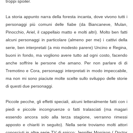
troppi spoiler.
American Horror Story: Apocalypse, nuovo poster uffici
La storia appunto narra della foresta incanta, dove vivono tutti i
Logan: arriva l'attesissimo nuovo trailer in italiano!
personaggi più comuni delle fiabe (da Biancaneve, Mulan,
Pinocchio, Ariel, il cappellaio matto e molti altri). Molto ben fatti
Recensione: Ritorno al Futuro - Storie mai narrate e lin
alcuni personaggi in particolare (almeno per me) i cattivi della
serie, ben interpretati (a mio modesto parere) Uncino e Regina,
Segreti e curiosità delle serie TV #5 Breaking Bad
buoni in fondo, ma vogliono avere tutto ad ogni costo, facendo
Ufficiale: Netflix alza i prezzi anche in Italia
anche soffrire le persone che amano. Per non parlare di di
Tremotino e Cora, personaggi interpretati in modo impeccabile,
ma non mi sono piaciute molte scelte sullo sviluppo delle storie
di questi due personaggi.
Piccole pecche, gli effetti speciali, alcuni letteralmente fatti con i
piedi e piccole incongruenze o fatti tralasciati (ma magari
essendo ancora solo alla terza stagione, verranno rimessi
apposto e chiariti in seguito). Nella serie troviamo molti attori
conosciuti in altre serie TV di spicco; Jennifer Morrison ( Doctor