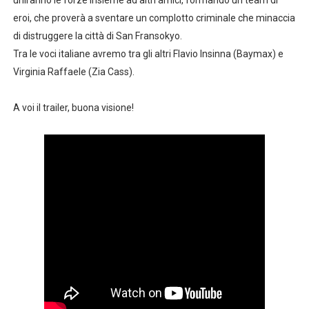
uniranno le forze insieme ad altri amici, formando un team di
American Horror Story: Apocalypse, nuovo poster uffici
eroi, che proverà a sventare un complotto criminale che minaccia
di distruggere la città di San Fransokyo.
Logan: arriva l'attesissimo nuovo trailer in italiano!
Tra le voci italiane avremo tra gli altri Flavio Insinna (Baymax) e
Virginia Raffaele (Zia Cass).
Recensione: Ritorno al Futuro - Storie mai narrate e lin
A voi il trailer, buona visione!
Segreti e curiosità delle serie TV #5 Breaking Bad
Ufficiale: Netflix alza i prezzi anche in Italia