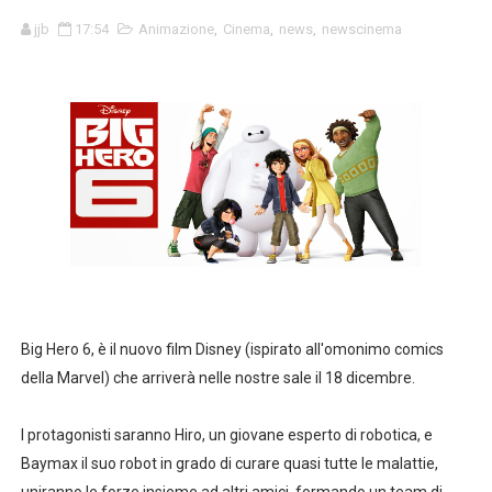
Gli incredibili 2: tutte le iniziative UCI Cinemas
jjb
17:54
Animazione
,
Cinema
,
news
,
newscinema
Tutte le curiosità su Orange Is The New Black
Emmy Rossum lascia Shameless
Spider-Man, ufficiale la durata del gioco e i Gigabyte oc
"The End of the F***ing World" annunciata la seconda s
"Sherlock Holmes 3" nei cinema a natale 2020
STREGHE "CHARMED": TRAILER, TRAMA E PERSONAGGI
Big Hero 6, è il nuovo film Disney (ispirato all'omonimo comics
LILLI E IL VAGABONDO NEWS SUL LIVE-ACTION
della Marvel) che arriverà nelle nostre sale il 18 dicembre.
THE BIG BANG THEORY L'ADDIO CON LA DODICESIMA 
I protagonisti saranno Hiro, un giovane esperto di robotica, e
Baymax il suo robot in grado di curare quasi tutte le malattie,
Angolo cinema #33 Big Fish - Le storie di una vita incred