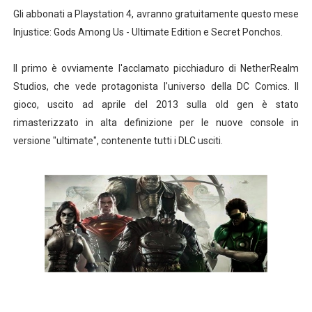
Gli abbonati a Playstation 4, avranno gratuitamente questo mese
Logan: arriva l'attesissimo nuovo trailer in italiano!
Injustice: Gods Among Us - Ultimate Edition e Secret Ponchos.
Recensione: Ritorno al Futuro - Storie mai narrate e lin
Il primo è ovviamente l'acclamato picchiaduro di NetherRealm
Segreti e curiosità delle serie TV #5 Breaking Bad
Studios, che vede protagonista l'universo della DC Comics. Il
gioco, uscito ad aprile del 2013 sulla old gen è stato
Ufficiale: Netflix alza i prezzi anche in Italia
rimasterizzato in alta definizione per le nuove console in
versione "ultimate", contenente tutti i DLC usciti.
Anche Daredevil cancellata da Netflix