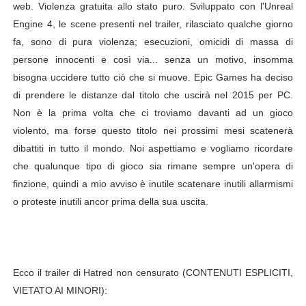
web. Violenza gratuita allo stato puro. Sviluppato con l'Unreal
American Horror Story: Apocalypse, nuovo poster uffici
Engine 4, le scene presenti nel trailer, rilasciato qualche giorno
fa, sono di pura violenza; esecuzioni, omicidi di massa di
Logan: arriva l'attesissimo nuovo trailer in italiano!
persone innocenti e così via... senza un motivo, insomma
bisogna uccidere tutto ciò che si muove. Epic Games ha deciso
Recensione: Ritorno al Futuro - Storie mai narrate e lin
di prendere le distanze dal titolo che uscirà nel 2015 per PC.
Segreti e curiosità delle serie TV #5 Breaking Bad
Non è la prima volta che ci troviamo davanti ad un gioco
violento, ma forse questo titolo nei prossimi mesi scatenerà
Ufficiale: Netflix alza i prezzi anche in Italia
dibattiti in tutto il mondo. Noi aspettiamo e vogliamo ricordare
che qualunque tipo di gioco sia rimane sempre un'opera di
finzione, quindi a mio avviso è inutile scatenare inutili allarmismi
o proteste inutili ancor prima della sua uscita.
Ecco il trailer di Hatred non censurato (CONTENUTI ESPLICITI,
VIETATO AI MINORI):