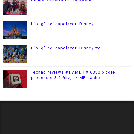
I "bug" dei capolavori Disney
I "bug" dei capolavori Disney #2
Techno reviews #1 AMD FX 6350 6 core
processor 3,9 Ghz, 14 MB cache